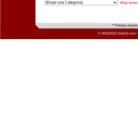
[Pág. princi
** Precios expre
© 2002/2022 Solo10.com