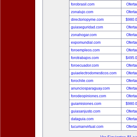
forobrasil.com
Oferta
zonalujo.com
Oferta
directoriopyme.com
$980.
guiaseguridad.com
Oferta
zonahogar.com
Oferta
expomundial.com
Oferta
foroempleos.com
Oferta
forotrabajos.com
$495.
foroecuador.com
Oferta
guiaelectrodomesticos.com
Oferta
forochile.com
Oferta
anunciosparaguay.com
Oferta
forodeopiniones.com
Oferta
guiamisiones.com
$980.
guiasanjusto.com
Oferta
dataguia.com
Oferta
tucumanvirtual.com
Oferta