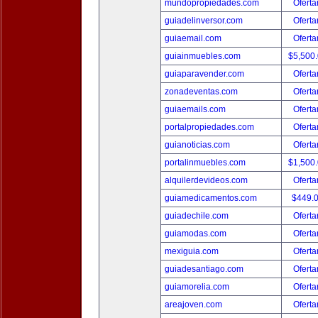
mundopropiedades.com
Oferta
guiadelinversor.com
Oferta
guiaemail.com
Oferta
guiainmuebles.com
$5,500
guiaparavender.com
Oferta
zonadeventas.com
Oferta
guiaemails.com
Oferta
portalpropiedades.com
Oferta
guianoticias.com
Oferta
portalinmuebles.com
$1,500
alquilerdevideos.com
Oferta
guiamedicamentos.com
$449.
guiadechile.com
Oferta
guiamodas.com
Oferta
mexiguia.com
Oferta
guiadesantiago.com
Oferta
guiamorelia.com
Oferta
areajoven.com
Oferta