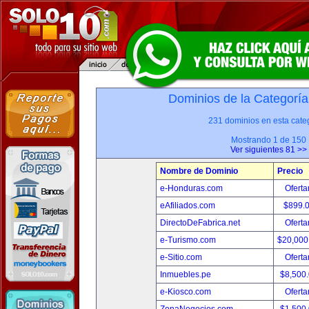
Dominios de la Categoría
231 dominios en esta categ
Mostrando 1 de 150
Ver siguientes 81 >>
Nombre de Dominio
Precio
e-Honduras.com
Oferta
eAfiliados.com
$899.
DirectoDeFabrica.net
Oferta
e-Turismo.com
$20,000
e-Sitio.com
Oferta
Inmuebles.pe
$8,500
e-Kiosco.com
Oferta