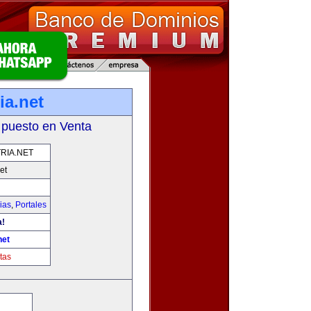
ia.net
 puesto en Venta
RIA.NET
et
ias
,
Portales
a!
net
tas