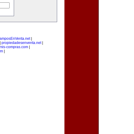
amposEnVenta.net
|
|
propiedadesenventa.net
|
mis-compras.com
|
om
|