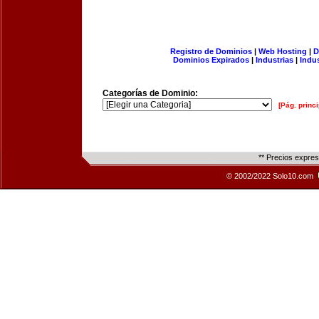
Registro de Dominios
|
Web Hosting
|
D
Dominios Expirados
|
Industrias
|
Indu
Categorías de Dominio:
[Pág. princi
** Precios expre
© 2002/2022 Solo10.com