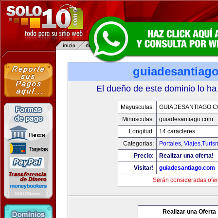
guiadesantiag
El dueño de este dominio lo ha
Mayusculas:
GUIADESANTIAGO.
Minusculas:
guiadesantiago.com
Longitud:
14 caracteres
Categorias:
Portales
,
Viajes,Turi
Precio:
Realizar una oferta!
Visitar!
guiadesantiago.com
Serán consideradas ofer
Realizar una Oferta