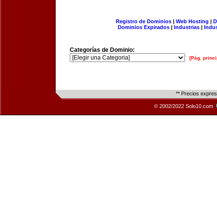
Registro de Dominios
|
Web Hosting
|
D
Dominios Expirados
|
Industrias
|
Indu
Categorías de Dominio:
[Pág. princi
** Precios expre
© 2002/2022 Solo10.com