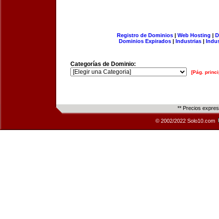
Registro de Dominios
|
Web Hosting
|
D
Dominios Expirados
|
Industrias
|
Indu
Categorías de Dominio:
[Pág. princi
** Precios expre
© 2002/2022 Solo10.com