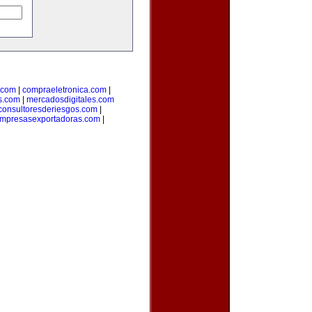
.com
|
compraeletronica.com
|
s.com
|
mercadosdigitales.com
consultoresderiesgos.com
|
mpresasexportadoras.com
|