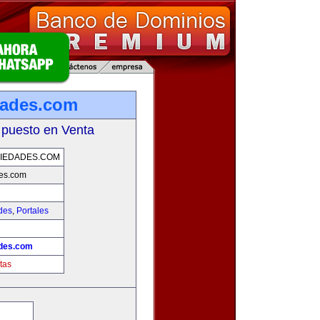
dades.com
 puesto en Venta
IEDADES.COM
des.com
des
,
Portales
ades.com
tas