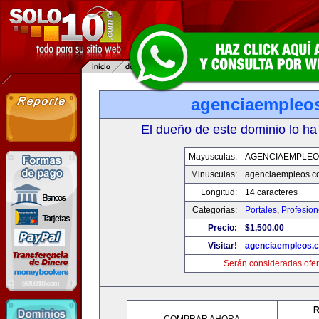
agenciaempleo
El dueño de este dominio lo ha
Mayusculas:
AGENCIAEMPLEO
Minusculas:
agenciaempleos.c
Longitud:
14 caracteres
Categorias:
Portales
,
Profesio
Precio:
$1,500.00
Visitar!
agenciaempleos.
Serán consideradas ofer
R