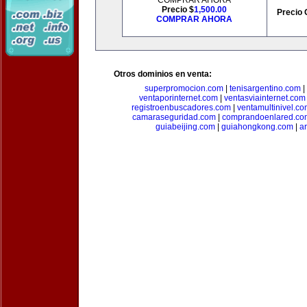
COMPRAR AHORA
Precio $
1,500.00
Precio 
COMPRAR AHORA
Otros dominios en venta:
superpromocion.com
|
tenisargentino.com
|
ventaporinternet.com
|
ventasviainternet.com
registroenbuscadores.com
|
ventamultinivel.c
camaraseguridad.com
|
comprandoenlared.co
guiabeijing.com
|
guiahongkong.com
|
a