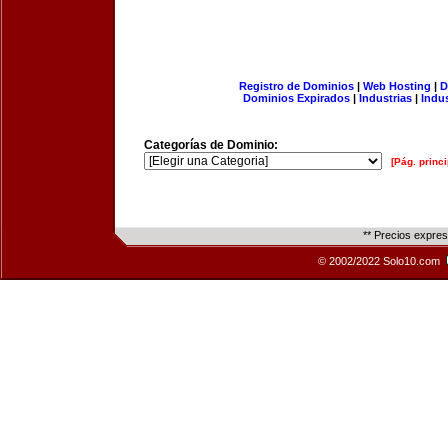
Registro de Dominios
|
Web Hosting
|
D
Dominios Expirados
|
Industrias
|
Indu
Categorías de Dominio:
[Pág. princi
** Precios expre
© 2002/2022 Solo10.com