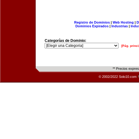
Registro de Dominios
|
Web Hosting
|
D
Dominios Expirados
|
Industrias
|
Indu
Categorías de Dominio:
[Pág. princi
** Precios expre
© 2002/2022 Solo10.com