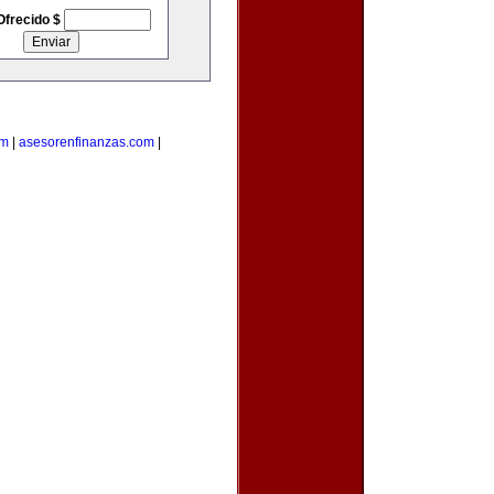
Ofrecido $
om
|
asesorenfinanzas.com
|