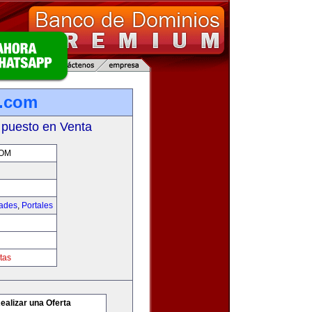
s.com
 puesto en Venta
COM
dades
,
Portales
tas
ealizar una Oferta