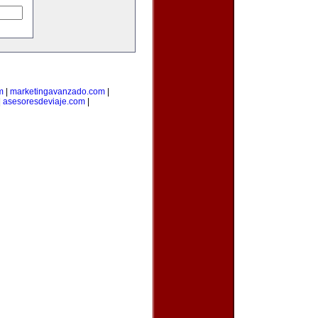
m
|
marketingavanzado.com
|
|
asesoresdeviaje.com
|