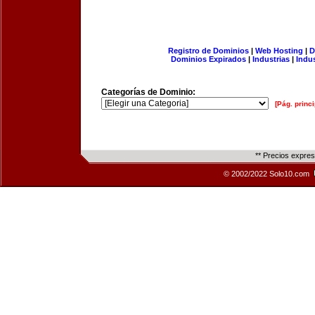
Registro de Dominios
|
Web Hosting
|
D
Dominios Expirados
|
Industrias
|
Indu
Categorías de Dominio:
[Pág. princi
** Precios expre
© 2002/2022 Solo10.com