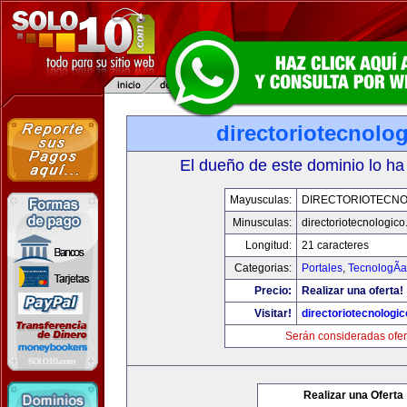
directoriotecnolo
El dueño de este dominio lo ha
Mayusculas:
DIRECTORIOTECNO
Minusculas:
directoriotecnologic
Longitud:
21 caracteres
Categorias:
Portales
,
TecnologÃ­a
Precio:
Realizar una oferta!
Visitar!
directoriotecnologi
Serán consideradas ofer
Realizar una Oferta