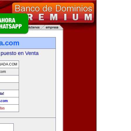
da.com
 puesto en Venta
NADA.COM
.com
ta!
a.com
tas