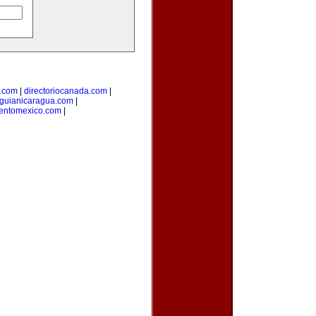
l.com
|
directoriocanada.com
|
guianicaragua.com
|
ientomexico.com
|