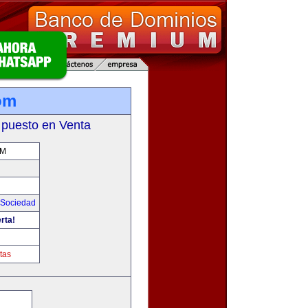
om
 puesto en Venta
OM
Sociedad
rta!
tas