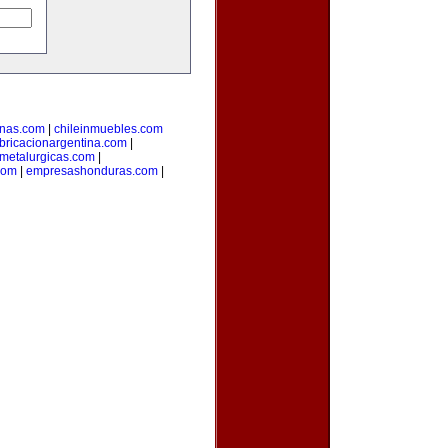
inas.com
|
chileinmuebles.com
bricacionargentina.com
|
smetalurgicas.com
|
com
|
empresashonduras.com
|