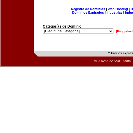
Registro de Dominios
|
Web Hosting
|
D
Dominios Expirados
|
Industrias
|
Indu
Categorías de Dominio:
[Pág. princi
** Precios expre
© 2002/2022 Solo10.com