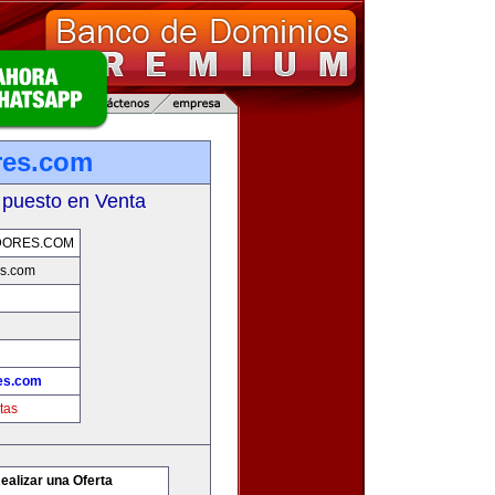
res.com
 puesto en Venta
DORES.COM
s.com
es.com
tas
ealizar una Oferta