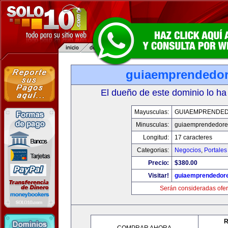
guiaemprendedo
El dueño de este dominio lo ha
Mayusculas:
GUIAEMPRENDE
Minusculas:
guiaemprendedore
Longitud:
17 caracteres
Categorias:
Negocios
,
Portales
Precio:
$380.00
Visitar!
guiaemprendedor
Serán consideradas ofer
R