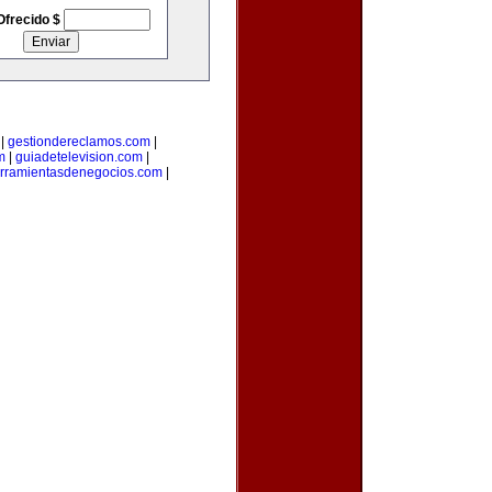
Ofrecido $
|
gestiondereclamos.com
|
m
|
guiadetelevision.com
|
rramientasdenegocios.com
|