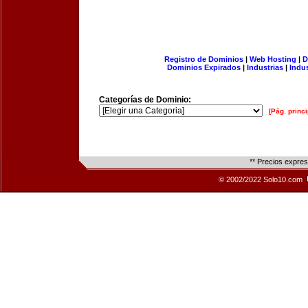
Registro de Dominios
|
Web Hosting
|
D
Dominios Expirados
|
Industrias
|
Indu
Categorías de Dominio:
[Pág. princi
** Precios expre
© 2002/2022 Solo10.com