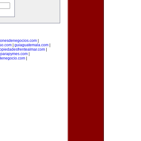
cionesdenegocios.com
|
oso.com
|
guiaguatemala.com
|
opiedadesfrentealmar.com
|
onparapymes.com
|
denegocio.com
|