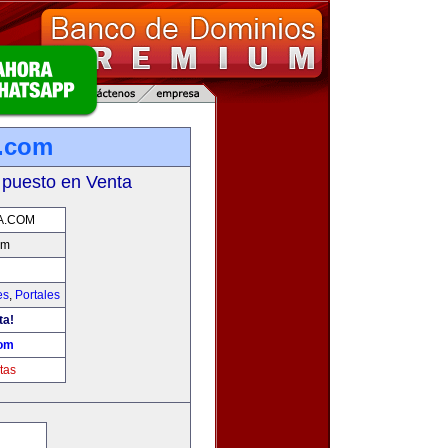
a.com
 puesto en Venta
A.COM
om
es
,
Portales
ta!
com
tas