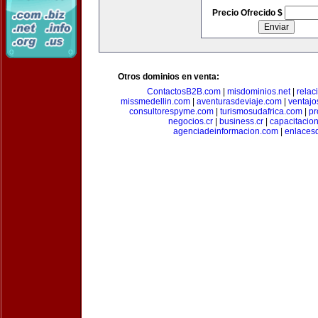
Precio Ofrecido $
Otros dominios en venta:
ContactosB2B.com
|
misdominios.net
|
rela
missmedellin.com
|
aventurasdeviaje.com
|
ventaj
consultorespyme.com
|
turismosudafrica.com
|
pr
negocios.cr
|
business.cr
|
capacitaci
agenciadeinformacion.com
|
enlaces