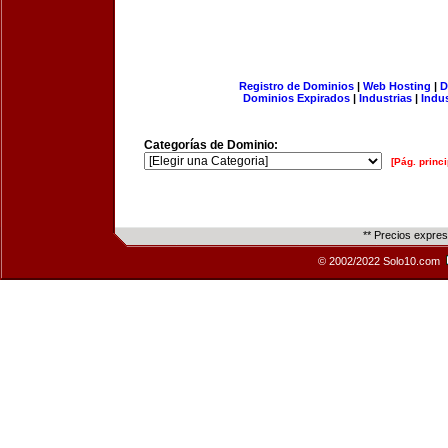
Registro de Dominios
|
Web Hosting
|
D
Dominios Expirados
|
Industrias
|
Indu
Categorías de Dominio:
[Pág. princi
** Precios expre
© 2002/2022 Solo10.com