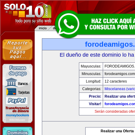
forodeamigos
El dueño de este dominio lo ha
Mayusculas:
FORODEAMIGOS
Minusculas:
forodeamigos.com
Longitud:
12 caracteres
Categorias:
Miscelaneas (vari
Precio:
Realizar una ofert
Visitar!
forodeamigos.co
Serán consideradas ofer
Realizar una Oferta