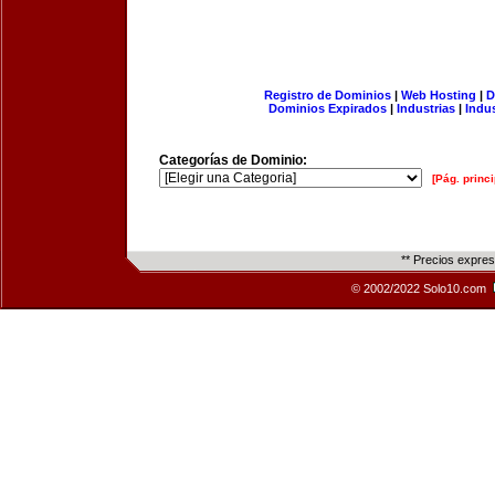
Registro de Dominios
|
Web Hosting
|
D
Dominios Expirados
|
Industrias
|
Indu
Categorías de Dominio:
[Pág. princi
** Precios expre
© 2002/2022 Solo10.com