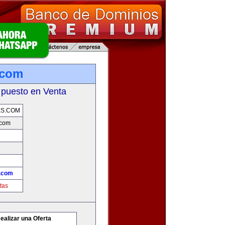
.com
 puesto en Venta
ES.COM
.com
.com
tas
ealizar una Oferta