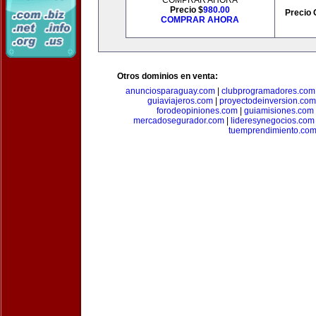
COMPRAR AHORA
Precio $
980.00
Precio 
COMPRAR AHORA
Otros dominios en venta:
anunciosparaguay.com
|
clubprogramadores.com
guiaviajeros.com
|
proyectodeinversion.com
forodeopiniones.com
|
guiamisiones.com
mercadosegurador.com
|
lideresynegocios.com
tuemprendimiento.co