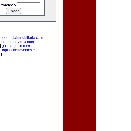
Ofrecido $
|
gerenciainmobiliaria.com
|
|
bienesenventa.com
|
|
guiasanjusto.com
|
|
logisticaeneventos.com
|
m
|