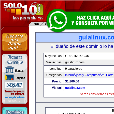
guialinux.c
El dueño de este dominio lo ha
Mayusculas:
GUIALINUX.COM
Minusculas:
guialinux.com
Longitud:
9 caracteres
Categorias:
InformÃ¡tica y ComputaciÃ³n
,
Porta
Precio:
$1,800.00
Visitar!
guialinux.com
Serán consideradas ofer
R