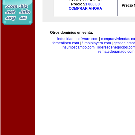
COMPRAR AHORA
Precio $
1,800.00
Precio 
COMPRAR AHORA
Otros dominios en venta:
industriadelsoftware.com
|
comprarviviendas.c
foroenlinea.com
|
futbolplayero.com
|
gestioninmob
insumoscampo.com
|
lideresdenegocios.co
rematedeganado.com