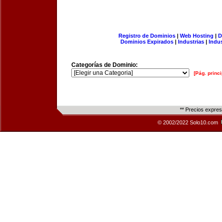
Registro de Dominios
|
Web Hosting
|
D
Dominios Expirados
|
Industrias
|
Indu
Categorías de Dominio:
[Pág. princi
** Precios expre
© 2002/2022 Solo10.com