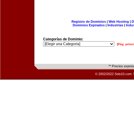
Registro de Dominios
|
Web Hosting
|
D
Dominios Expirados
|
Industrias
|
Indu
Categorías de Dominio:
[Pág. princi
** Precios expre
© 2002/2022 Solo10.com