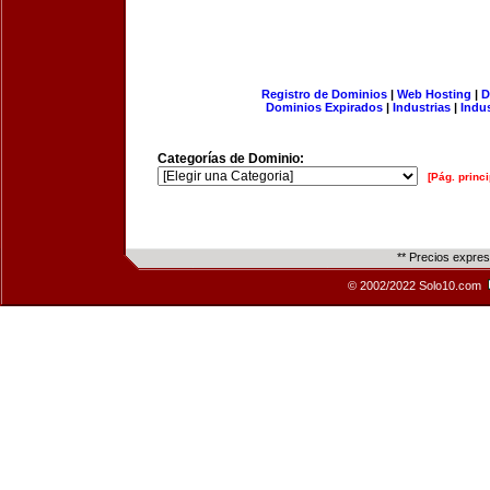
Registro de Dominios
|
Web Hosting
|
D
Dominios Expirados
|
Industrias
|
Indu
Categorías de Dominio:
[Pág. princi
** Precios expre
© 2002/2022 Solo10.com