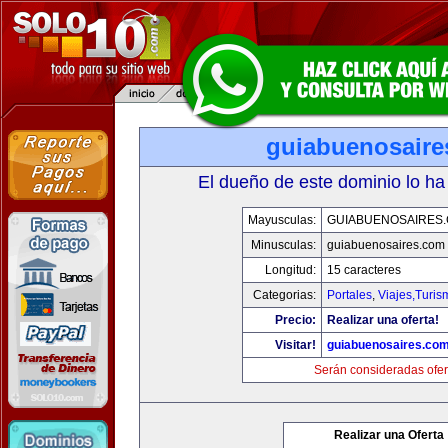
guiabuenosaire
El dueño de este dominio lo ha
Mayusculas:
GUIABUENOSAIRES
Minusculas:
guiabuenosaires.com
Longitud:
15 caracteres
Categorias:
Portales
,
Viajes,Turi
Precio:
Realizar una oferta!
Visitar!
guiabuenosaires.co
Serán consideradas ofer
Realizar una Oferta