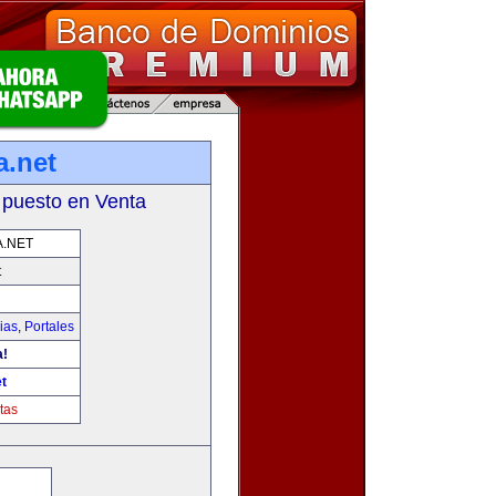
a.net
 puesto en Venta
.NET
t
ias
,
Portales
a!
t
tas