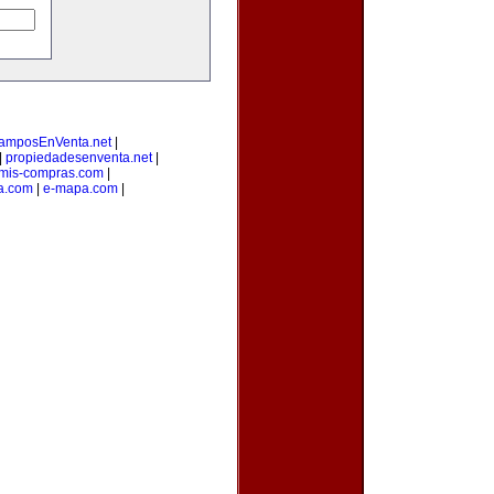
amposEnVenta.net
|
|
propiedadesenventa.net
|
mis-compras.com
|
a.com
|
e-mapa.com
|