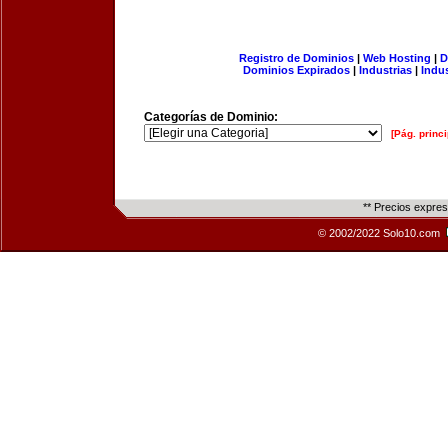
Registro de Dominios
|
Web Hosting
|
D
Dominios Expirados
|
Industrias
|
Indu
Categorías de Dominio:
[Pág. princi
** Precios expre
© 2002/2022 Solo10.com