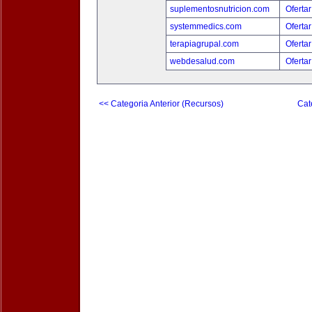
suplementosnutricion.com
Ofertar
systemmedics.com
Ofertar
terapiagrupal.com
Ofertar
webdesalud.com
Ofertar
<< Categoria Anterior (Recursos)
Cat