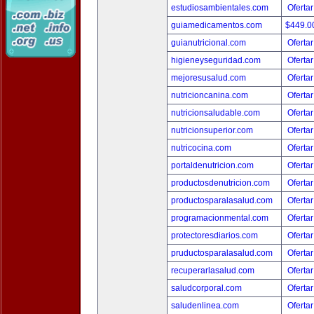
estudiosambientales.com
Ofertar
guiamedicamentos.com
$449.
guianutricional.com
Ofertar
higieneyseguridad.com
Ofertar
mejoresusalud.com
Ofertar
nutricioncanina.com
Ofertar
nutricionsaludable.com
Ofertar
nutricionsuperior.com
Ofertar
nutricocina.com
Ofertar
portaldenutricion.com
Ofertar
productosdenutricion.com
Ofertar
productosparalasalud.com
Ofertar
programacionmental.com
Ofertar
protectoresdiarios.com
Ofertar
pruductosparalasalud.com
Ofertar
recuperarlasalud.com
Ofertar
saludcorporal.com
Ofertar
saludenlinea.com
Ofertar