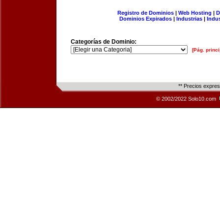
Registro de Dominios
|
Web Hosting
|
D
Dominios Expirados
|
Industrias
|
Indu
Categorías de Dominio:
[Pág. princi
** Precios expre
© 2002/2022 Solo10.com