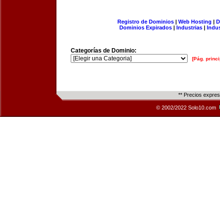
Registro de Dominios
|
Web Hosting
|
D
Dominios Expirados
|
Industrias
|
Indu
Categorías de Dominio:
[Pág. princi
** Precios expre
© 2002/2022 Solo10.com