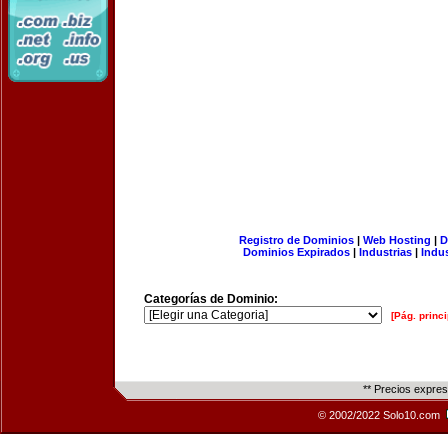
Registro de Dominios
|
Web Hosting
|
D
Dominios Expirados
|
Industrias
|
Indu
Categorías de Dominio:
[Pág. princi
** Precios expre
© 2002/2022 Solo10.com