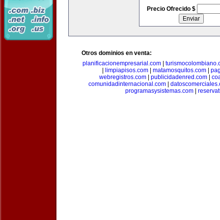
Precio Ofrecido $
Otros dominios en venta:
planificacionempresarial.com
|
turismocolombiano
|
limpiapisos.com
|
matamosquitos.com
|
pag
webregistros.com
|
publicidadenred.com
|
co
comunidadinternacional.com
|
datoscomerciales
programasysistemas.com
|
reserva