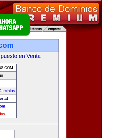
.com
 puesto en Venta
OS.COM
om
Dominios
erta!
com
tas