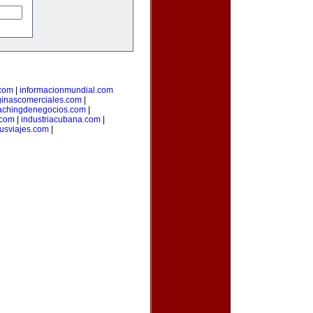
.com
|
informacionmundial.com
inascomerciales.com
|
achingdenegocios.com
|
.com
|
industriacubana.com
|
tusviajes.com
|