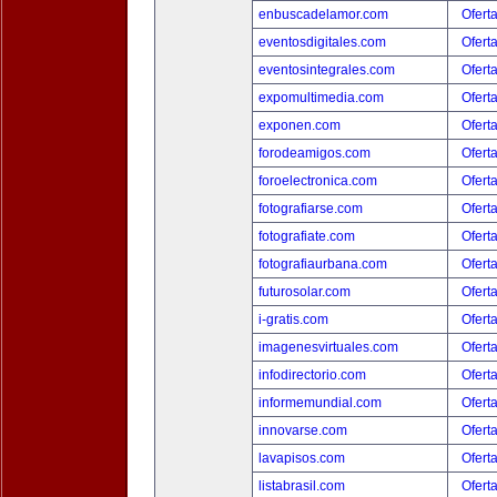
enbuscadelamor.com
Ofert
eventosdigitales.com
Ofert
eventosintegrales.com
Ofert
expomultimedia.com
Ofert
exponen.com
Ofert
forodeamigos.com
Ofert
foroelectronica.com
Ofert
fotografiarse.com
Ofert
fotografiate.com
Ofert
fotografiaurbana.com
Ofert
futurosolar.com
Ofert
i-gratis.com
Ofert
imagenesvirtuales.com
Ofert
infodirectorio.com
Ofert
informemundial.com
Ofert
innovarse.com
Ofert
lavapisos.com
Ofert
listabrasil.com
Ofert