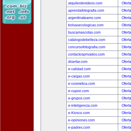
alquilerdevideos.com
Ofert
aprendafotografia.com
Ofert
argentinateamo.com
Ofert
bolsasecologicas.com
Ofert
buscamascotas.com
Ofert
catalogodebelleza.com
Ofert
concursofotografia.com
Ofert
contactosprivados.com
Ofert
disertar.com
Ofert
e-calidad.com
Ofert
e-cargas.com
Ofert
e-cosmetica.com
Ofert
e-cupon.com
Ofert
e-grupos.com
Ofert
e-inteligencia.com
Ofert
e-Kiosco.com
Ofert
e-opiniones.com
Ofert
e-padres.com
Ofert