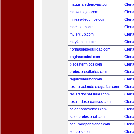
maquillajedenovias.com
Ofert
masventajas.com
Ofert
mifiestadequince.com
Ofert
mochilear.com
Ofert
mujerclub.com
Ofert
muyfamoso.com
Ofert
normasdeseguridad.com
Ofert
paginacentral.com
Ofert
pisosatermicos.com
Ofert
protectoresdiarios.com
Ofert
regalosdeamor.com
Ofert
restauraciondefotografias.com
Ofert
resultadosnaturales.com
Ofert
resultadosorganicos.com
Ofert
salonparaeventos.com
Ofert
salonprofesional.com
Ofert
segurodepensiones.com
Ofert
seubolso.com
Ofert