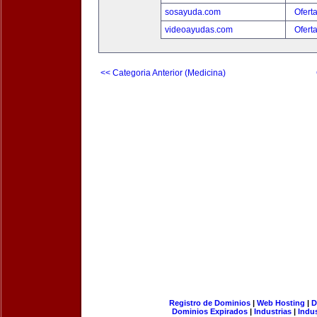
sosayuda.com
Ofert
videoayudas.com
Ofert
<< Categoria Anterior (Medicina)
Registro de Dominios
|
Web Hosting
|
D
Dominios Expirados
|
Industrias
|
Indu