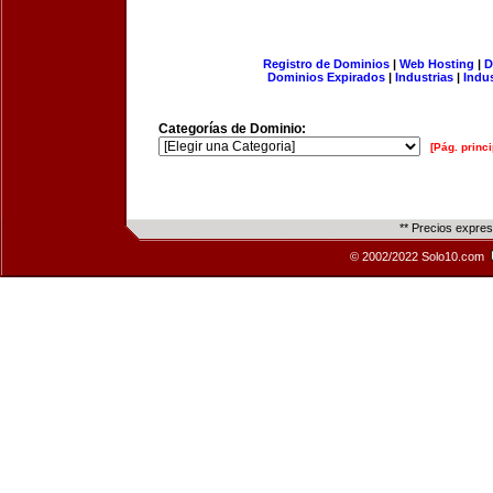
Registro de Dominios
|
Web Hosting
|
D
Dominios Expirados
|
Industrias
|
Indu
Categorías de Dominio:
[Pág. princi
** Precios expre
© 2002/2022 Solo10.com