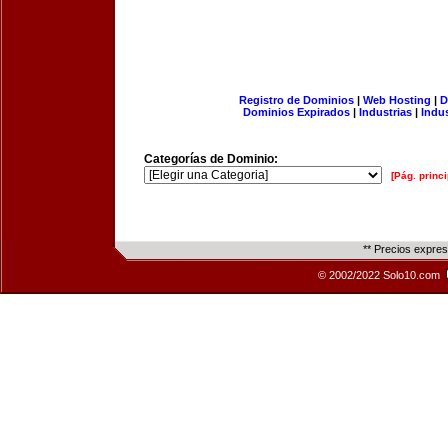
Registro de Dominios
|
Web Hosting
|
D
Dominios Expirados
|
Industrias
|
Indu
Categorías de Dominio:
[Pág. princi
** Precios expre
© 2002/2022 Solo10.com