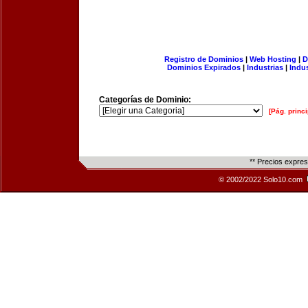
Registro de Dominios
|
Web Hosting
|
D
Dominios Expirados
|
Industrias
|
Indu
Categorías de Dominio:
[Pág. princi
** Precios expre
© 2002/2022 Solo10.com