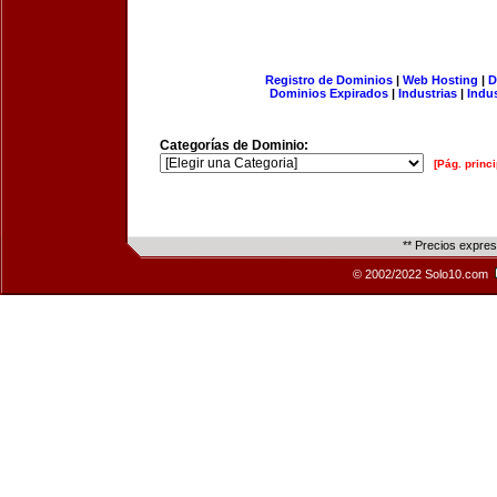
Registro de Dominios
|
Web Hosting
|
D
Dominios Expirados
|
Industrias
|
Indu
Categorías de Dominio:
[Pág. princi
** Precios expre
© 2002/2022 Solo10.com