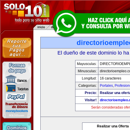
directorioempl
El dueño de este dominio lo ha
Mayusculas:
DIRECTORIOEMP
Minusculas:
directorioempleo.
Longitud:
16 caracteres
Categorias:
Portales
,
Profesio
Precio:
Realizar una ofert
Visitar!
directorioempleo
Serán consideradas ofer
Realizar una Oferta