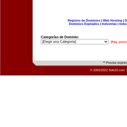
Registro de Dominios
|
Web Hosting
|
D
Dominios Expirados
|
Industrias
|
Indu
Categorías de Dominio:
[Pág. princi
** Precios expre
© 2002/2022 Solo10.com