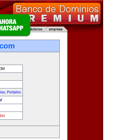
.com
OM
ias
,
Portales
a!
m
tas