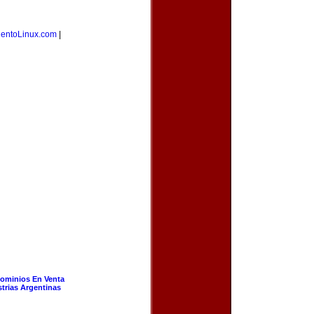
ientoLinux.com
|
ominios En Venta
strias Argentinas