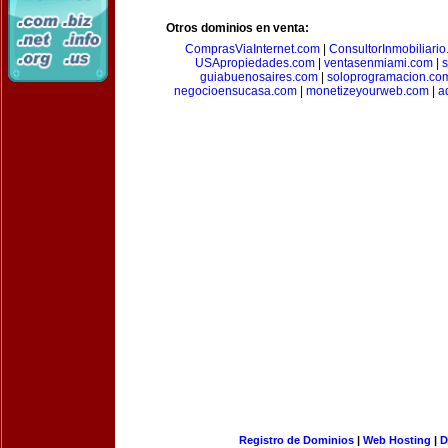
Otros dominios en venta:
ComprasViaInternet.com
|
ConsultorInmobiliari
USApropiedades.com
|
ventasenmiami.com
|
s
guiabuenosaires.com
|
soloprogramacion.co
negocioensucasa.com
|
monetizeyourweb.com
|
a
Registro de Dominios
|
Web Hosting
|
D