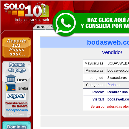
bodasweb.c
Vendido!
Mayusculas:
BODASWEB.
Minusculas:
bodasweb.c
Longitud:
8 caracteres
Categorias:
Portales
Precio:
Realizar una 
Visitar!
bodasweb.c
Serán consideradas ofer