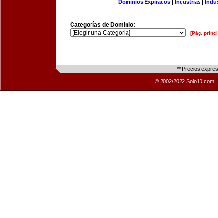
Dominios Expirados
|
Industrias
|
Indu
Categorías de Dominio:
[Pág. princi
** Precios expre
© 2002/2022 Solo10.com