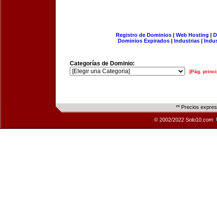
Registro de Dominios
|
Web Hosting
|
D
Dominios Expirados
|
Industrias
|
Indu
Categorías de Dominio:
[Pág. princi
** Precios expre
© 2002/2022 Solo10.com