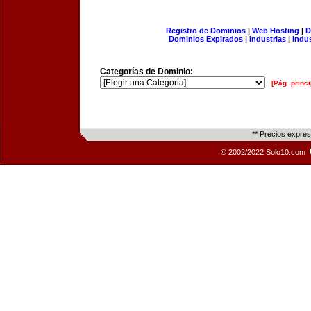
Registro de Dominios
|
Web Hosting
|
D
Dominios Expirados
|
Industrias
|
Indu
Categorías de Dominio:
[Pág. princi
** Precios expre
© 2002/2022 Solo10.com