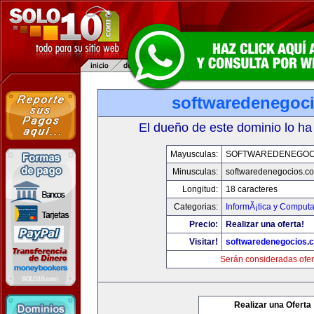
softwaredenegoc
El dueño de este dominio lo ha
Mayusculas:
SOFTWAREDENEGOC
Minusculas:
softwaredenegocios.c
Longitud:
18 caracteres
Categorias:
InformÃ¡tica y Comput
Precio:
Realizar una oferta!
Visitar!
softwaredenegocios.
Serán consideradas ofer
Realizar una Oferta