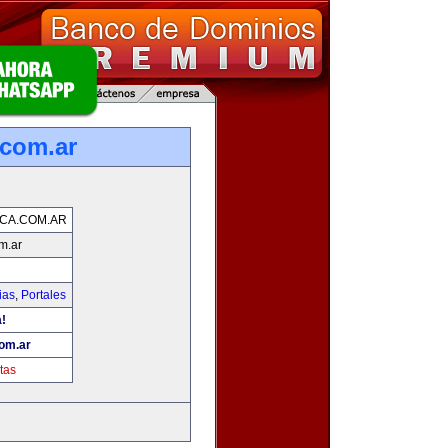
.com.ar
CA.COM.AR
m.ar
ias
,
Portales
a!
com.ar
tas