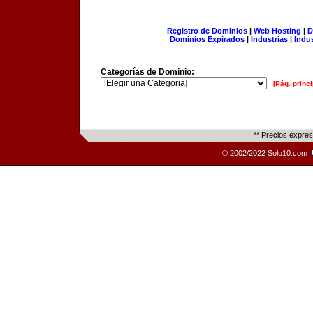
Registro de Dominios
|
Web Hosting
|
D
Dominios Expirados
|
Industrias
|
Indu
Categorías de Dominio:
[Pág. princi
** Precios expre
© 2002/2022 Solo10.com