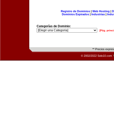
Registro de Dominios
|
Web Hosting
|
D
Dominios Expirados
|
Industrias
|
Indu
Categorías de Dominio:
[Pág. princi
** Precios expre
© 2002/2022 Solo10.com